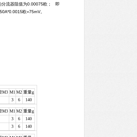
0.00075
的分流器阻值为
欧；
即
0A*0.0015
=75mV
欧
。
径M3
M1
M2
重量g
3
6
140
径M3
M1
M2
重量g
3
6
140
3
6
140