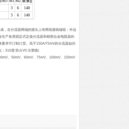
径M3
M1
M2
重量g
3
6
140
3
6
140
接头焊接构成，在分流器两端的接头上有两组接线端钮：外边
业生产各类固定式定值分流器和精密合金电阻器的
求可订制订货。高于150A/75mV的分流器如仍
310度 防火V0 注塑级)
mV、50mV、60mV、75mV、100mV、150mV