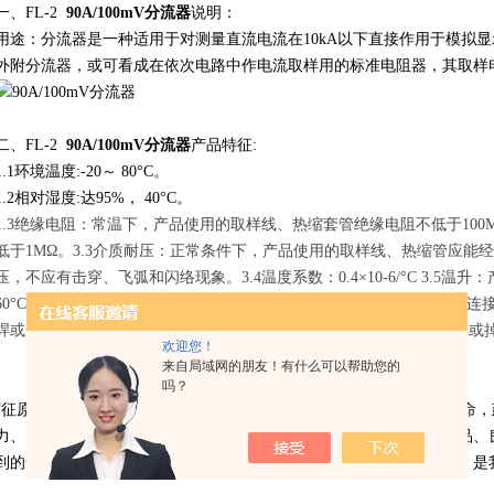
一、FL-2
90A/100mV
分流器
说明：
用途：分流器是一种适用于对测量直流电流在10kA以下直接作用于模拟
外附分流器，或可看成在依次电路中作电流取样用的标准电阻器，其取样
二、FL-2
90A/100mV分流器
产品特征:
1.1环境温度:-20～ 80°C。
1.2相对湿度:达95%， 40°C。
1.3绝缘电阻：常温下，产品使用的取样线、热缩套管绝缘电阻不低于100
低于1MΩ。3.3介质耐压：正常条件下，产品使用的取样线、热缩管应能经受
压，不应有击穿、飞弧和闪络现象。3.4温度系数：0.4×10-6/°C 3.5
60°C。3.6焊接强度：连接片与锰铜的焊接强度，应能经受200N的力
焊或开缝；取样线焊接强度，应能经受50N的抗拉试验，此时不应脱焊或
欢迎您！
来自局域网的朋友！有什么可以帮助您的
吗？
“征原"本着“永远诚信，永远创新"的企业管理意识，始终以质量为*生命
力、冶金、铁路、通信、矿山等行业得到广泛应用。公司以优质的产品、
到的售后服务赢得各地用户的好评。高质量的产品，至诚至善的服务，是