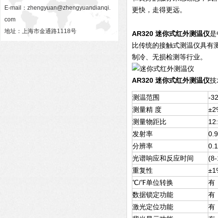
E-mail：
zhengyuan@zhengyuandianqi.
更快，走得更远。
com
地址：上海市金通路1118号
AR320
迷你式红外测温仪
是
比传统的接触式测温仪具有
制冷、无损检测等行业。
AR320
迷你式红外测温仪
技
测温范围
-3
测量精
度
±2
测量物距比
12
发射率
0.
分辨率
0.1
光谱响应和反应时间
(8
重复性
±1
℃/℉单位转换
有
数据锁定功能
有
激光定位功能
有