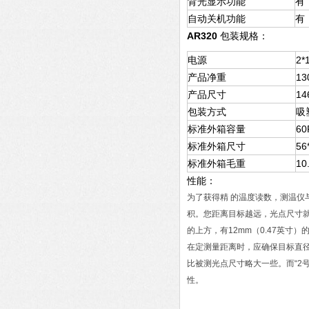
背光显示功能
有
自动关机功能
有
AR320
包装规格：
电源
2
*
产品净重
13
产品尺寸
14
包装方式
吸
标准外箱容量
60
标准外箱尺寸
56
标准外箱毛重
10
性能：
为了获得精 的温度读数，测温仪与
积。您距离目标越远，光点尺寸
的上方，有12mm（0.47英寸）
在定测量距离时，应确保目标直径等
比被测光点尺寸略大一些。而“2
性。