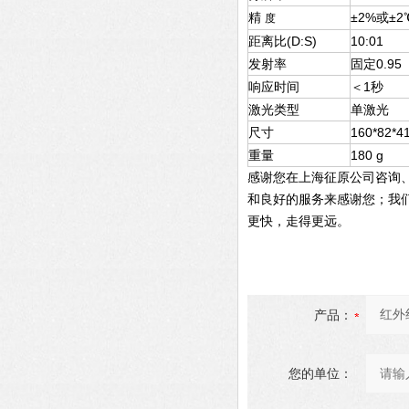
精
±2%或±2
度
距离比(D:S)
10:01
发射率
固定0.95
响应时间
＜1秒
激光类型
单激光
尺寸
160*82*4
重量
180 g
感谢您在上海征原公司咨询
和良好的服务来感谢您；我
更快，走得更远。
产品：
您的单位：