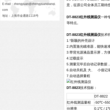
E-mail：
zhengyuan@zhengyuandianqi.
意，征原公司全体员工期待
com
地址：上海市金通路1118号
DT-8823
红外线测温仪
一种
等特点。
DT-8823
红外线测温仪
技术
1.*新颖的外壳设计
2.内置激光瞄准器，能快速
3.带背光源液晶显示屏，方
4.过载提示
5.测量完毕后自动记录数据
6.自动关机及 大、 小值记
7.自动选择量程
DT-8823
技术指标：
DT-8822
红外线测温量程
-50℃~55
分辨率
0.1℃ / 1