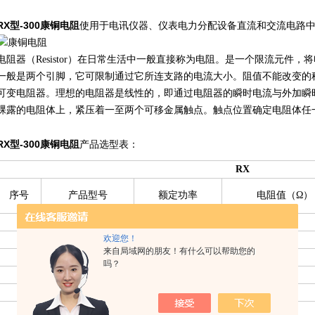
RX型-300
康铜电阻
使用于电讯仪器、仪表电力分配设备直流和交流电路
电阻器（Resistor）在日常生活中一般直接称为电阻。是一个限流元件
一般是两个引脚，它可限制通过它所连支路的电流大小。阻值不能改变的
可变电阻器。理想的电阻器是线性的，即通过电阻器的瞬时电流与外加瞬
裸露的电阻体上，紧压着一至两个可移金属触点。触点位置确定电阻体任
RX型-300
康铜电阻
产品选型表：
RX
序号
产品型号
额定功率
电阻值（Ω）
1
RX型-25
25W
1.5K
欢迎您！
2
RX型-50
50W
1.5K
来自局域网的朋友！有什么可以帮助您的
3
RX型-100
100W
1.5K
吗？
4
RX型-150
150W
3K
5
RX型-200
200W
5K
6
RX型-250
250W
7K