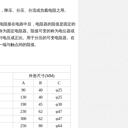
中，降压、分压、分流或负载电阻之用。
，将电阻接在电路中后，电阻器的阻值是固定的
称为固定电阻器。阻值可变的称为电位器或
时电压成正比。用于分压的可变电阻器。在
一端与触点间的阻值。
外形尺寸(MM)
A
B
C
90
40
φ25
130
40
φ25
190
45
φ30
230
62
φ47
300
62
φ47
250
80
φ64