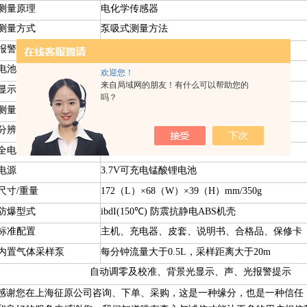
测量原理
电化学传感器
测量方式
泵吸式测量方法
报警点设置
全量程可调
电池电量显示
实时显示电池电量
欢迎您！
来自局域网的朋友！有什么可以帮助您的
显示与声光报警
高亮数字显示，报警声级80dB
吗？
测量范围
0~1000ppm
分辨率
1ppm
全电连续工作时间
大于15小时
电源
3.7V可充电锰酸锂电池
尺寸/重量
172（L）×68（W）×39（H）mm/350g
防爆型式
ibdI(150℃) 防震抗静电ABS机壳
标准配置
主机、充电器、皮套、说明书、合格品、保修卡
内置气体采样泵
每分钟流量大于0.5L，采样距离大于20m
自动调零及校准、背景光显示、声、光报警提示
感谢您在上海征原公司咨询、下单、采购，这是一种缘分，也是一种信任