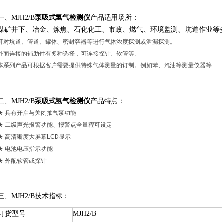
一、MJH2/B
泵吸式氢气检测仪
产品适用场所：
煤矿井下、冶金、炼焦、石化化工、市政、燃气、环境监测、坑道作业等
可对坑道、管道、罐体、密封容器等进行气体浓度探测或泄漏探测。
外面连接的辅助件有多种选择，可连接探针、软管等。
本系列产品可根据客户需要提供特殊气体测量的订制。例如苯、汽油等测量仪器等
二、MJH2/B
泵吸式氢气检测仪
产品特点：
★ 具有开启与关闭抽气泵功能
★ 二级声光报警功能、报警点全量程可设定
★ 高清晰度大屏幕LCD显示
★ 电池电压指示功能
★ 外配软管或探针
三、MJH2/B技术指标：
订货型号
MJH2/B