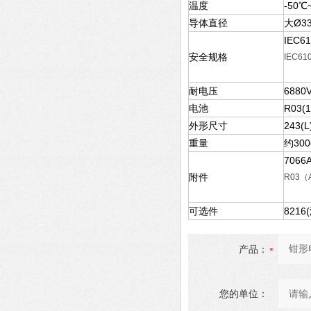
温度
-50℃
导体直径
大Ø3
IEC6
安全规格
IEC61
耐电压
6880V
电池
R03(1
外形尺寸
243(
重量
约30
7066
附件
R03（
可选件
821
产品：
您的单位：