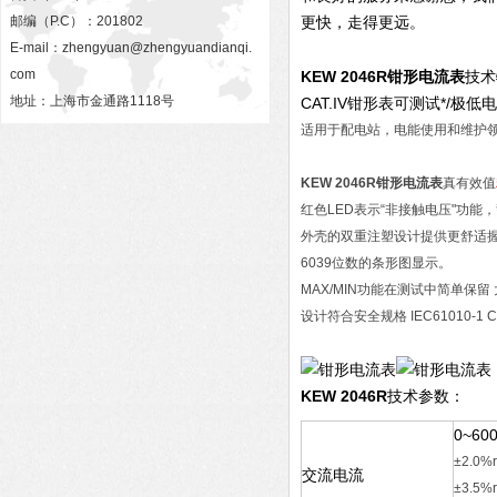
邮编（P.C）：201802
更快，走得更远。
E-mail：
zhengyuan@zhengyuandianqi.
com
KEW 2046R
钳形电流表
技术
地址：上海市金通路1118号
CAT.IV钳形表可测试*/
适用于配电站，电能使用和维护
KEW 2046R
钳形电流表
真有效值
红色LED表示“非接触电压"功能
外壳的双重注塑设计提供更舒适
6039位数的条形图显示。
MAX/MIN功能在测试中简单保留
设计符合安全规格 IEC61010-1 CAT
KEW 2046R
技术参数：
0~600
±2.0%r
交流电流
±3.5%r