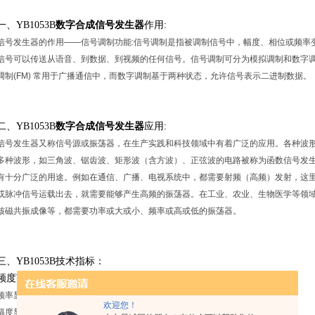
一、YB1053B
数字合成信号发生器
作用:
信号发生器的作用——信号调制功能:信号调制是指被调制信号中，幅度、相位或频率
信号可以传送从语音、到数据、到视频的任何信号。信号调制可分为模拟调制和数字调
调制(FM) 常用于广播通信中，而数字调制基于两种状态，允许信号表示二进制数据。
二、YB1053B
数字合成信号发生器
应用:
信号发生器又称信号源或振荡器，在生产实践和科技领域中有着广泛的应用。各种波
多种波形，如三角波、锯齿波、矩形波（含方波）、正弦波的电路被称为函数信号发
有十分广泛的用途。例如在通信、广播、电视系统中，都需要射频（高频）发射，这
或脉冲信号运载出去，就需要能够产生高频的振荡器。在工业、农业、生物医学等领
核磁共振成像等，都需要功率或大或小、频率或高或低的振荡器。
三、YB1053B技术指标：
频度范围:1Hz~200MHz,1Hz~150MHz,1Hz~110MHz,1Hz~40/65MHz
频率显示8位幅度:1mVp-p~1Vp-p
欢迎您！
幅度显示:4位