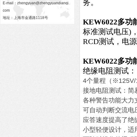
务。
E-mail：
zhengyuan@zhengyuandianqi.
com
地址：上海市金通路1118号
KEW6022
多功
标准测试电压)，
RCD测试，电
KEW6022
多功
绝缘电阻测试：125(
4个量程（※125V/
接地电阻测试：简
各种警告功能大力
可自动判断交流电
应答速度提高了绝
小型轻便设计，适