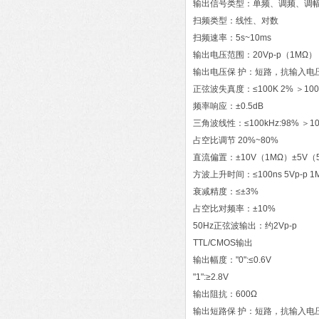
输出信号类型：单频、调频、调
扫频类型：线性、对数
扫频速率：5s~10ms
输出电压范围：20Vp-p（1MΩ） 1
输出电压保 护：短路，抗输入电压
正弦波失真度：≤100K 2% ＞100K
频率响应：±0.5dB
三角波线性：≤100kHz:98% ＞10
占空比调节 20%~80%
直流偏置：±10V（1MΩ）±5V（
方波上升时间：≤100ns 5Vp-p 1
衰减精度：≤±3%
占空比对频率：±10%
50Hz正弦波输出：约2Vp-p
TTL/CMOS输出
输出幅度："0":≤0.6V
"1":≥2.8V
输出阻抗：600Ω
输出短路保 护：短路，抗输入电压