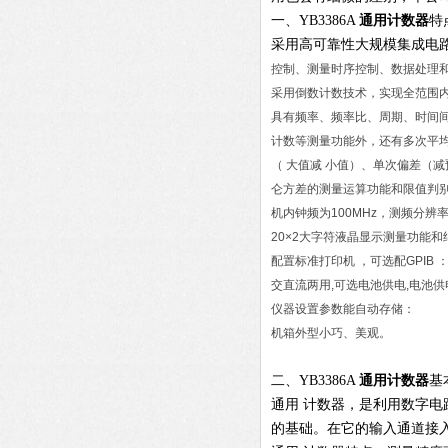
一、YB3386A
通用计数器
特
采用高可靠性大规模集成电路
控制、测量时序控制、数据处理
采用倒数计数技术，实现全范围
具有频率、频率比、周期、时间
计数等测量功能外，还有多次平均、
（ 大值减 小值）、单次偏差（
仑方差的测量运算功能和限值判
机内钟频为100MHz，测频分辨率
20×2大字符液晶显示测量功能
配置标准打印机 ，可选配GPIB 
交直流两用,可选电池供电,电池供
仪器设置参数能自动存储：
机箱外型小巧、美观。
二、YB3386A
通用计数器
基
通用 计数器
，是利用数字电
的基础。在它的输入通道接