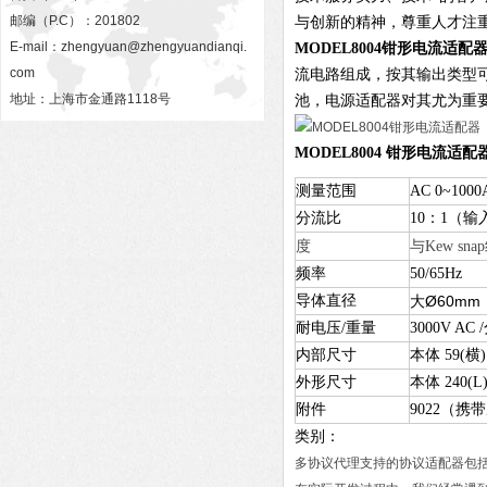
邮编（P.C）：201802
与创新的精神，尊重人才注
E-mail：
zhengyuan@zhengyuandianqi.
MODEL8004
钳形电流适配
com
流电路组成，按其输出类型
地址：上海市金通路1118号
池，电源适配器对其尤为重
MODEL8004 钳形电流适配
测量范围
AC 0~1000
分流比
10：1（输
度
与Kew s
频率
50/65Hz
导体直径
大Ø60mm
耐电压/重量
3000V AC 
内部尺寸
本体 59(横
外形尺寸
本体 240(L
附件
9022（携
类别：
多协议代理支持的协议适配器包括：S