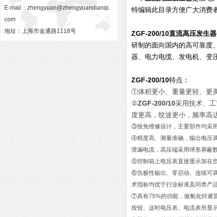
E-mail：
zhengyuan@zhengyuandianqi.
特编辑此目录方便广大消费
com
地址：上海市金通路1118号
ZGF-200/10
直流高压发生器
研制的面向国内的高可靠度
器、电力电缆、发电机、变
ZGF-200/10
特点：
①体积更小、重量更轻、更
②
ZGF-200/10
采用技术、工
度更高，纹波更小，频率高达1
③按免维修设计，主要部件均采
④精度高、测量准确，输出电压
泄漏电流，高压端采用球形屏蔽
⑤控制箱上电压表直接显示加在
⑥负极性输出、零启动、连续可
术指标均优于行业标准及同类产
⑦具有75%的功能，做氧化锌避雷
按钮、这时电压表、电流表所显