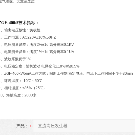
空气绝缘、无泄漏之虑
ZGF-400/5
技术指标：
1、输出电压极性：负极性
2、工作电源：AC220V±10%,50HZ
3、电压测量误差：满度2%±1d,高分辨率0.1KV
4、电流测量误差：满度1%±1d,高分辨率0.1UA
5、波纹系数优于1%
6、电压稳定度：随机波动 电网变化±10%时≤0.5%
7、ZGF-400kV/5mA工作方式：间断工作制,额定电压、电流下工作时间不少于30min
8、环境温度：-10℃～50℃
9、相对湿度：≤85%（25℃）
10、海拔高度：2000米
产品：