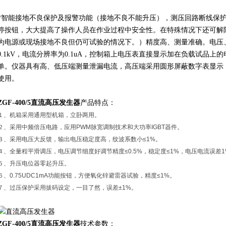
*智能接地不良保护及报警功能（接地不良不能升压），测压回路断线保
停按钮，大大提高了操作人员在作业过程中安全性。在特殊情况下还可解
为电源或现场接地不良但仍可试验的情况下。）精度高、测量准确。电压
0.1kV，电流分辨率为0.1uA，控制箱上电压表直接显示加在负载试品
单。仪器具有高、低压端测量泄漏电流，高压端采用圆形屏蔽数字表显示
使用。
ZGF-400/5
直流高压发生器
产品特点：
１、机箱采用通用型机箱，立卧两用。
２、采用中频倍压电路，应用PWM脉宽调制技术和大功率IGBT器件。
３、采用电压大反馈，输出电压稳定度高，纹波系数小≤1%。
４、全量程平滑调压，电压调节细度好调节精度≤0.5%，稳定度≤1%，电压电流误差1
５、升压电位器零起升压。
６、0.75UDC1mA功能按钮，方便氧化锌避雷器试验，精度≤1%。
７、过压保护采用拔码设定，一目了然，误差±1%。
ZGF-400/5
直流高压发生器
技术参数：