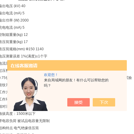
输出电压 (kV) 40
输出电流 (mA) 5
输出功率 (W) 2000
充电电流 (mA) 5
控制箱重量(kg) 12
倍压筒重量(kg) 17
倍压筒规格(mm) Ф150 1140
电压测量误差 1%(满度)±1个字
电流测量误差 1%(满度)±1个字
过压整定误差 过压保护采用拨码设置，一目了然（精度≤1.0％）
欢迎您！
0.75切换误差 高精度0.75UDC-1mA单触按钮（精度≤1.0％） 适合氧化锌避雷器试验
来自局域网的朋友！有什么可以帮助您的
波纹系数 ≤0.5%
吗？
工作方式 间断使用：额定负载30分钟1.1倍额定电压使用：10分钟
工作环境 温度：-10℃～+40℃
相对湿度：室温为25℃时不大于85％（无凝露）
海拔高度：1500米以下
带电容负荷 被试品电容量无限制
结构特点 电气绝缘倍压筒