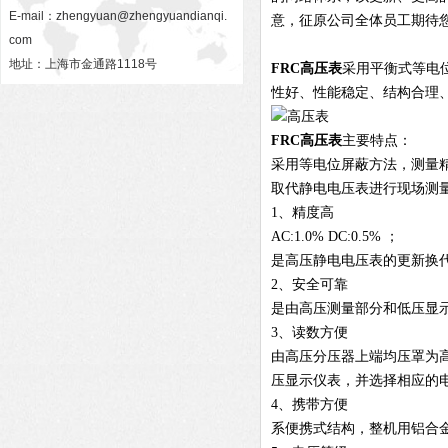
E-mail：
zhengyuan@zhengyuandianqi.
意，征原公司全体员工期待
com
地址：上海市金通路1118号
FRC
高压表
采用平衡式等电
性好、性能稳定、结构合理
FRC
高压表
主要特点：
采用等电位屏蔽方法，测量
取代静电电压表进行现场测
1、精度高
AC:1.0% DC:0.5% ；
是高压静电电压表的更新换
2、安全可靠
是由高压测量部分和低压显
3、读数方便
由高压分压器上端均压罩为
压显示仪表，并选择相应的
4、携带方便
系便携式结构，整机用铝合