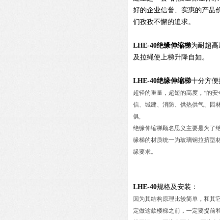
好的企业信誉、实惠的产品
们孜孜不懈的追求。
LHE-40
绝缘伸缩梯
为耐超高
及拉绳使上梯升降自如。
LHE-40
绝缘伸缩梯
十分方便
超轻的重量，超短的高度，*的
信、城建、消防、供热供气、园
俱,
绝缘伸缩梯顾名思义主要是为了
缘梯的材质统一为玻璃钢拉挤型材
缘要求。
LHE-40
规格及安装：
因为其结构原理比较简单，和其
定做这款楼梯之前，一定要提前