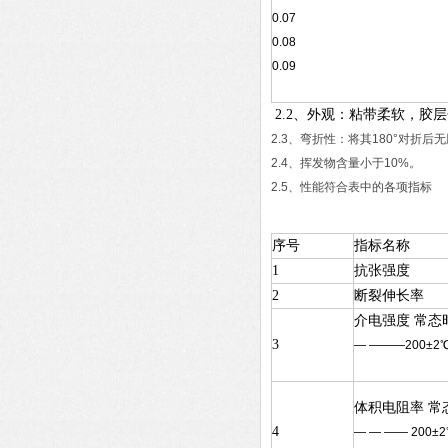
0.07
0.08
0.09
2.2、外观：粘带柔软，胶
2.3、弯折性：将其180°对折后
2.4、挥发物含量小于10%。
2.5、性能符合表中的各项指标
序号
指标名称
1
抗张强度
2
断裂伸长率
介电强度 常态
3
— ———200±2
体积电阻率 常
4
— — —— 200±