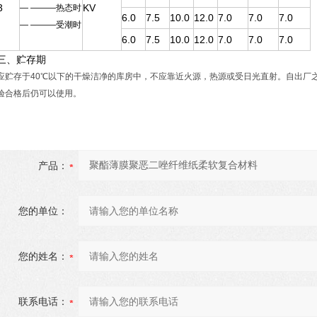
3
KV
— ———热态时
6.0
7.5
10.0
12.0
7.0
7.0
7.0
— ———受潮时
6.0
7.5
10.0
12.0
7.0
7.0
7.0
三、贮存期
应贮存于40℃以下的干燥洁净的库房中，不应靠近火源，热源或受日光直射。自出厂
验合格后仍可以使用。
产品：
您的单位：
您的姓名：
联系电话：