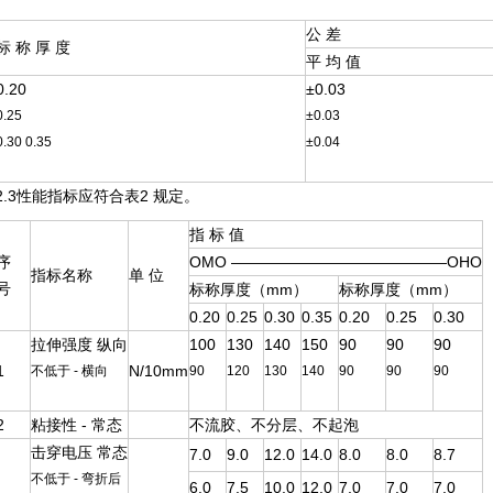
公 差
标 称 厚 度
平 均 值
0.20
±0.03
0.25
±0.03
0.30 0.35
±0.04
2.3性能指标应符合表2 规定。
指 标 值
序
OMO ——————————————OHO
指标名称
单 位
号
标称厚度（mm）
标称厚度（mm）
0.20
0.25
0.30
0.35
0.20
0.25
0.30
拉伸强度 纵向
100
130
140
150
90
90
90
1
N/10mm
不低于 - 横向
90
120
130
140
90
90
90
2
粘接性 - 常态
不流胶、不分层、不起泡
击穿电压 常态
7.0
9.0
12.0
14.0
8.0
8.0
8.7
不低于 - 弯折后
6.0
7.5
10.0
12.0
7.0
7.0
7.0