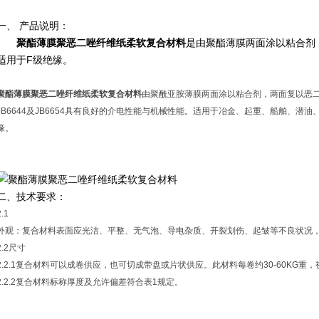
一、 产品说明：
聚酯薄膜聚恶二唑纤维纸柔软复合材料
是由聚酯薄膜两面涂以粘合剂
适用于F级绝缘。
聚酯薄膜聚恶二唑纤维纸柔软复合材料
由聚酰亚胺薄膜两面涂以粘合剂，两面复以恶
JB6644及JB6654具有良好的介电性能与机械性能。适用于冶金、起重、船舶、潜
缘。
二、技术要求：
2.1
外观：复合材料表面应光洁、平整、无气泡、导电杂质、开裂划伤、起皱等不良状况
2.2尺寸
2.2.1复合材料可以成卷供应，也可切成带盘或片状供应。此材料每卷约30-60KG重
2.2.2复合材料标称厚度及允许偏差符合表1规定。