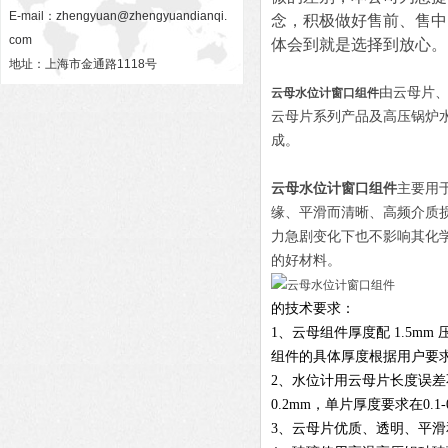
E-mail：
zhengyuan@zhengyuandianqi.
念，积极做好售前、售中
com
体会到就是选择到放心。
地址：上海市金通路1118号
由云母片
云母水位计窗口组件
云母片系列产品及高压锅炉
成。
云母水位计窗口组件
主要用
缘、平滑而清晰、高频介质
力急剧变化下也不影响其化
的好材料。
的技术要求：
1
、云母组件厚度配
1.5mm
组件的具体厚度根据用户要
2
、水位计用云母片长度误差
0.2mm
，单片厚度要求在
0.1
3
、云母片优质、透明、平滑