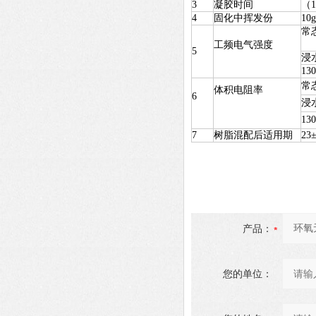
3
凝胶时间
（1
4
固化中挥发份
10
常
工频电气强度
5
浸
13
常
体积电阻率
6
浸
13
7
树脂混配后适用期
2
产品：
您的单位：