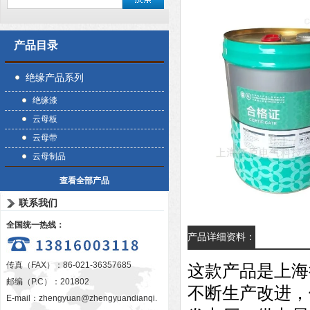
产品目录
绝缘产品系列
绝缘漆
云母板
云母带
云母制品
查看全部产品
联系我们
全国统一热线：
产品详细资料：
传真（FAX）：86-021-36357685
这款产品是上海
邮编（P.C）：201802
不断生产改进，
E-mail：
zhengyuan@zhengyuandianqi.