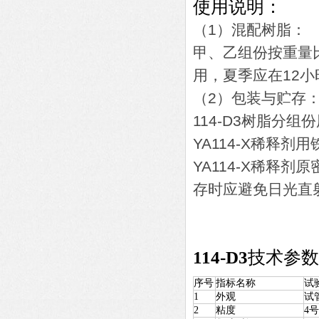
使用说明：
（1）混配树脂：
甲、乙组份按重量比
用，夏季应在12
（2）包装与贮存
114-D3树脂分
YA114-X稀释剂
YA114-X稀释
存时应避免日光直
114-D3
技术参数
序号
指标名称
试
1
外观
试
2
粘度
4