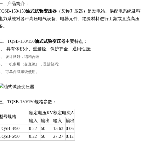
一、产品简介：
TQSB-150/150
油式试验变压器
（又称升压器）是发电站、供配电系统及科
电力系统对各种高压电气设备、电器元件、绝缘材料进行工频或直流高压
备。
二、TQSB-150/150
油式试验变压器
主要特点：
1、 具有体积小、重量轻、保护齐全、通用性强;
2、 设计良好，结构合理;
3、 一机多用（交直流），灵活轻巧;
4、 可单台或串级使用。
三、TQSB-150/150规格参数：
额定电压KV
额定电流A
型号规格
输入
输出
输入
输出
TQSB-3/50
0.22
50
13.63
0.06
TQSB-6/50
0.22
50
27.27
0.12