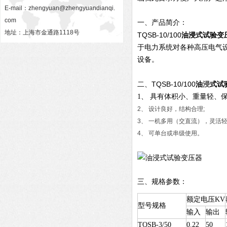
E-mail：
zhengyuan@zhengyuandianqi.
com
一、产品简介：
地址：上海市金通路1118号
TQSB-10/100
油浸式试验变
于电力系统对各种高压电气
设备。
TQSB-10/100
油
浸
式试
二、
1、 具有体积小、重量轻、
2、 设计良好，结构合理;
3、 一机多用（交直流），灵活轻
4、 可单台或串级使用。
三、
规格参数：
额定电压KV
型号规格
输入
输出
TQSB-3/50
0.22
50