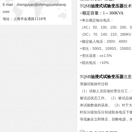
E-mail：
zhengyuan@zhengyuandianqi.
TQSB
油浸式试验变压器
技术
com
>额定容量：1～300KVA
地址：上海市金通路1118号
>单台额定输出电压：
（AC） 50、100、150、200、3
（DC） 70、140、210、280KV
>额定输入电压：200V、400V
>变比：500/1、1000/1、1500/1
>变比误差：≤±1.5%
>阻抗电压：<10%
TQSB
油浸式试验变压器
注意
泄漏试验操作过程
（1）试验人员应做好责任分工
被试品状态工作。 （2）被试品
来试验数值的误差。 （3）对于
时应分级加压分别读取各电压下微
等现象应立即降压，切断电源，