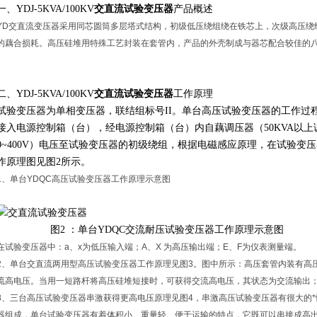
一、YDJ-5KVA/100KV
交直流试验变压器
产品概述
YD交直流变压器采用同芯圆筒多层塔式结构，初级低压绕组绕在铁芯上，次级高压绕
的藕合损耗。高压硅堆用特殊工艺封装在套管内，产品的外壳制成与器芯配合较佳的
二、YDJ-5KVA/100KV
交直流试验变压器
工作原理
试验变压器为单相变压器，联结组标号II。单台高压试验变压器的工作过程，用
接入电源控制箱（台），经电源控制箱（台）内自藕调压器（50KVA以上调压
0~400V）电压至试验变压器的初级绕组，根据电磁感应原理，在试验变
作原理图见图2所示。
1、单台YDQC高压试验变压器工作原理示意图
图2 ：单台YDQC交流耐压试验变压器工作原理示意图
在试验变压器中：a、x为低压输入端；A、X 为高压输出端；E、F为仪表测量端。
2、单台交直流两用型高压试验变压器工作原理见图3。图中所示：高压套管内装有高
流高电压。当用一短路杆将高压硅堆短接时，可获得交流高电压，其状态为交流输出
3、三台高压试验变压器串激获得更高电压原理见图4，串激高压试验变压器有很大的
器组成，单台试验变压器有着体积小、重量轻、便于运输的特点，它既可以串接成高