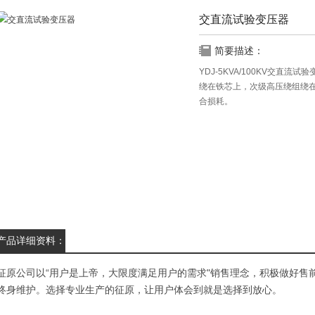
交直流试验变压器
简要描述：
YDJ-5KVA/100KV交直
绕在铁芯上，次级高压绕组绕
合损耗。
产品详细资料：
“
"
征原公司以
用户是上帝，大限度满足用户的需求
销售理念，积极做好售
终身维护。选择专业生产的征原，让用户体会到就是选择到放心。