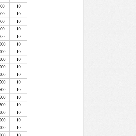
500
10
500
10
500
10
500
10
500
10
000
10
000
10
000
10
000
10
000
10
500
10
500
10
500
10
500
10
000
10
000
10
000
10
000
10