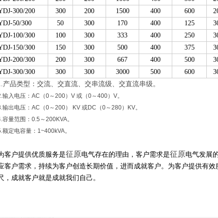
YDJ-300/200
300
200
1500
400
600
2
YDJ-50/300
50
300
170
400
125
3
YDJ-100/300
100
300
333
400
250
3
YDJ-150/300
150
300
500
400
375
3
YDJ-200/300
200
300
667
400
500
3
YDJ-300/300
300
300
3000
500
600
3
1.产品类型：交流、交直流、交串流级、交直流串级。
2.输入电压：AC（0～200）V 或（0～400）V。
3.输出电压：AC（0～200） KV 或DC（0～280）KV。
4.容量范围：0.5～200KVA。
5.额定电容量：1~400kVA。
征原
征原
为客户提供优质服务是
电气存在的理由，客户需求是
电气发展
应客户需求，持续为客户创造长期价值，进而成就客户。为客户提供有效
尺，成就客户就是成就我们自己。