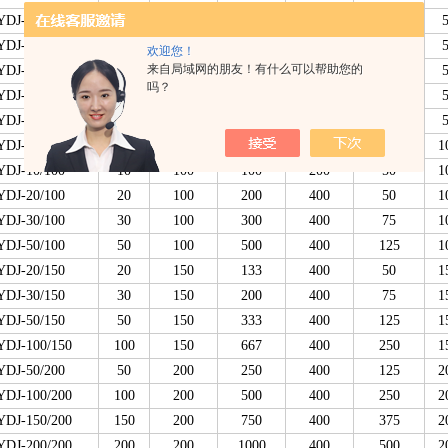
YDJ-10/50
10
50
200
200
50
YDJ-15/50
15
50
300
200
75
欢迎您！
来自局域网的朋友！有什么可以帮助您的
YDJ-20/50
20
50
400
380
53
吗？
YDJ-30/50
30
50
600
380
79
YDJ-50/50
50
50
1000
380
12
YDJ-5/100
5
100
50
200
25
1
YDJ-10/100
10
100
100
200
50
1
YDJ-20/100
20
100
200
400
50
1
YDJ-30/100
30
100
300
400
75
1
YDJ-50/100
50
100
500
400
125
1
YDJ-20/150
20
150
133
400
50
1
YDJ-30/150
30
150
200
400
75
1
YDJ-50/150
50
150
333
400
125
1
YDJ-100/150
100
150
667
400
250
1
YDJ-50/200
50
200
250
400
125
2
YDJ-100/200
100
200
500
400
250
2
YDJ-150/200
150
200
750
400
375
2
YDJ-200/200
200
200
1000
400
500
2