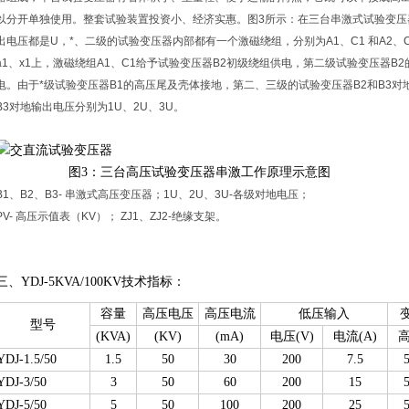
以分开单独使用。整套试验装置投资小、经济实惠。图3所示：在三台串激式试验变压器
出电压都是U，*、二级的试验变压器内部都有一个激磁绕组，分别为A1、C1 和A2、
a1、x1上，激磁绕组A1、C1给予试验变压器B2初级绕组供电，第二级试验变压器B2
电。由于*级试验变压器B1的高压尾及壳体接地，第二、三级的试验变压器B2和B3对
B3对地输出电压分别为1U、2U、3U。
图3：三台高压试验变压器串激工作原理示意图
B1、B2、B3- 串激式高压变压器；1U、2U、3U-各级对地电压；
PV- 高压示值表（KV）； ZJ1、ZJ2-绝缘支架。
三、YDJ-5KVA/100KV技术指标：
容量
高压电压
高压电流
低压输入
型号
(KVA)
(KV)
(mA)
电压(V)
电流(A)
高
YDJ-1.5/50
1.5
50
30
200
7.5
YDJ-3/50
3
50
60
200
15
YDJ-5/50
5
50
100
200
25