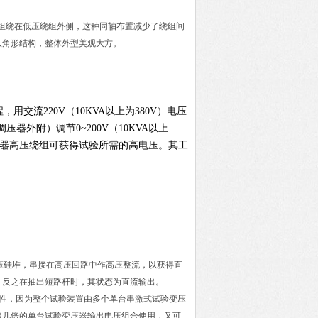
组绕在低压绕组外侧，这种同轴布置减少了绕组间
八角形结构，整体外型美观大方。
交流220V（10KVA以上为380V）电压
器外附）调节0~200V（10KVA以上
压器高压绕组可获得试验所需的高电压。其工
压硅堆，串接在高压回路中作高压整流，以获得直
；反之在抽出短路杆时，其状态为直流输出。
*性，因为整个试验装置由多个单台串激式试验变压
出几倍的单台试验变压器输出电压组合使用，又可