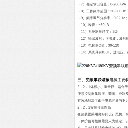
（7）额定输出容量：0-200KVA
（8）工作频率范围：30-300
（9）频率调节分辨率：0.02Hz；
（10）噪音：≤60dB
（11）系统测量精度：1级
（12）输出波形：正弦波，波形畸
（13）电抗器Q值：30-120
（14）系统具有IGBT、过电压
电源
三、
变频串联谐振
主要
2．2．1体积小、重量轻，适合
变频控制器集调压、调频、控制及
有效地解决了由于电源容量的不
2．2．2安装可靠性高
变频装置采用良好的设计思想、高
（保护值可根据需要人为整定）