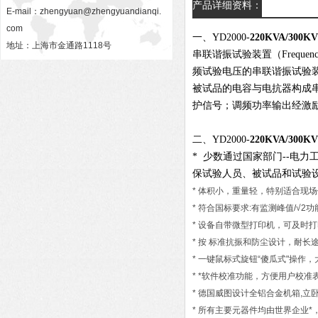
产品详细资料：
E-mail：
zhengyuan@zhengyuandianqi.
com
一、YD2000-
220KVA/3
地址：上海市金通路1118号
串联谐振试验装置（Frequenc
频试验电压的串联谐振试验
被试品的电容与电抗器构成
护信号；调频功率输出经激
二、YD2000-
220KVA/300KV
* 少数通过国家部门--电
保试验人员、被试品和试验
* 体积小，重量轻，特别适合现
* 符合国标要求:有监测峰值/√2
* 设备自带微型打印机，可及时
* 按 标准抗振和防尘设计，耐
* 一键鼠标式旋钮“傻瓜式"操作
* *软件校准功能，方便用户校
* 德国威图设计全铝合金机箱,立
* 所有主要元器件均由世界企业