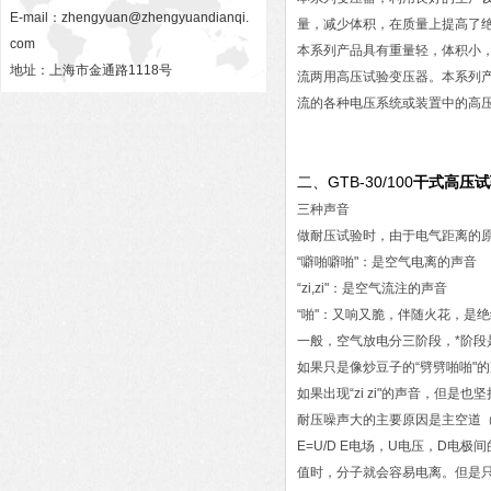
E-mail：
zhengyuan@zhengyuandianqi.
量，减少体积，在质量上提高了
com
本系列产品具有重量轻，体积小
地址：上海市金通路1118号
流两用高压试验变压器。本系列
流的各种电压系统或装置中的高
GTB-30/100
干式高压试
二、
三种声音
做耐压试验时，由于电气距离的
“噼啪噼啪"：是空气电离的声音
“zi,zi"：是空气流注的声音
“啪"：又响又脆，伴随火花，是
一般，空气放电分三阶段，*阶
如果只是像炒豆子的“劈劈啪啪"
如果出现“zi zi"的声音，
耐压噪声大的主要原因是主空道
E=U/D E电场，U电压，D电
值时，分子就会容易电离。但是