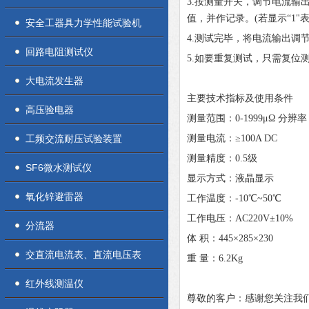
3.按测量开关，调节电流输出
值，并作记录。(若显示“1"
安全工器具力学性能试验机
4.测试完毕，将电流输出调节
回路电阻测试仪
5.如要重复测试，只需复位
大电流发生器
主要技术指标及使用条件
高压验电器
测量范围：
0-1999μΩ 分辨率
工频交流耐压试验装置
测量电流：
≥100A DC
测量精度：
0.5级
SF6微水测试仪
显示方式：液晶显示
氧化锌避雷器
工作温度：
-10℃~50℃
工作电压：
AC220V±10%
分流器
体
积：
445×285×230
交直流电流表、直流电压表
重
量：
6.2Kg
红外线测温仪
尊敬的客户：感谢您关注我