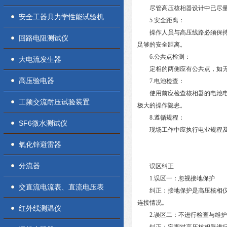
尽管高压核相器设计中已尽量减
安全工器具力学性能试验机
5.安全距离：
操作人员与高压线路必须保持足够
回路电阻测试仪
足够的安全距离。
6.公共点检测：
大电流发生器
定相的两侧应有公共点，如无公
高压验电器
7.电池检查：
使用前应检查核相器的电池电量
工频交流耐压试验装置
极大的操作隐患。
8.遵循规程：
SF6微水测试仪
现场工作中应执行电业规程及
氧化锌避雷器
分流器
误区纠正
1.误区一：忽视接地保护
交直流电流表、直流电压表
纠正：接地保护是高压核相仪操
连接情况。
红外线测温仪
2.误区二：不进行检查与维护