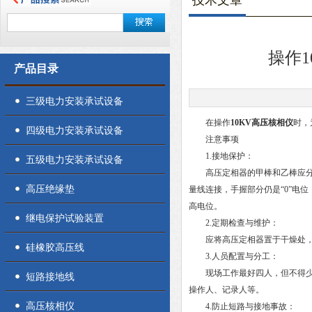
技术文章
操作
产品目录
三级电力安装承试设备
在操作
10KV高压核相仪
时，
四级电力安装承试设备
注意事项
1.接地保护：
五级电力安装承试设备
高压定相器的甲棒和乙棒应分别
高压绝缘垫
量线连接，手握部分仍是“0”电
高电位。
继电保护试验装置
2.定期检查与维护：
应将高压定相器置于干燥处，并
硅橡胶高压线
3.人员配置与分工：
现场工作最好四人，但不得少于
短路接地线
操作人、记录人等。
高压核相仪
4.防止短路与接地事故：