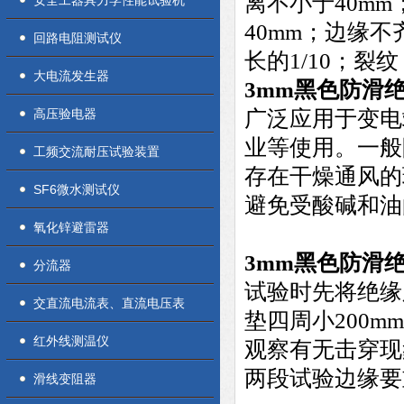
离不小于40m
安全工器具力学性能试验机
40mm；边缘
回路电阻测试仪
长的1/10；裂
大电流发生器
3mm
黑色防滑
高压验电器
广泛应用于变电
业等使用。一般
工频交流耐压试验装置
存在干燥通风的
SF6微水测试仪
避免受酸碱和油
氧化锌避雷器
3mm黑色防滑
分流器
试验时先将绝缘
交直流电流表、直流电压表
垫四周小200m
红外线测温仪
观察有无击穿现
两段试验边缘要
滑线变阻器