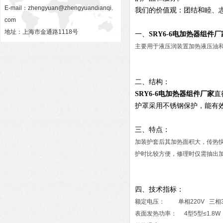
E-mail：
zhengyuan@zhengyuandianqi.
我们的价值观：团结和睦、
com
地址：上海市金通路1118号
一、
SRY6-6电加热器组件厂
主要用于液压润装置加热液压油
二、结构：
SRY6-6电加热器组件厂家
直
护罩采用不锈钢保护，能有
三、特点：
加装护套后其加热面积大，传热
护时比较方便，修理时仅需抽出
四、技术指标：
额定电压： 单相220V 三相3
表面发热功率： 4型5型≤1.8W 